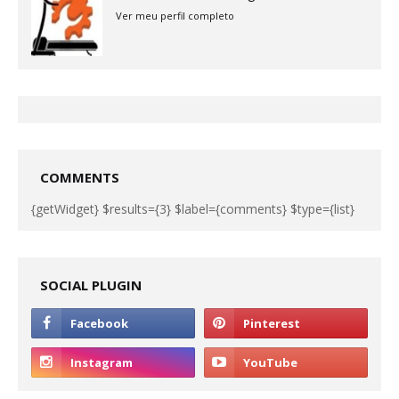
Ver meu perfil completo
COMMENTS
{getWidget} $results={3} $label={comments} $type={list}
SOCIAL PLUGIN