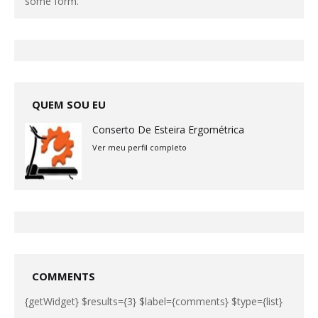
some form.
QUEM SOU EU
Conserto De Esteira Ergométrica
Ver meu perfil completo
COMMENTS
{getWidget} $results={3} $label={comments} $type={list}