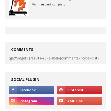
Ver meu perfil completo
COMMENTS
{getWidget} $results={3} $label={comments} $type={list}
SOCIAL PLUGIN