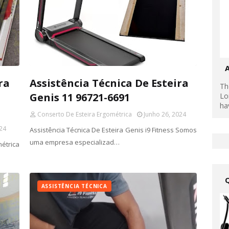
ra
Assistência Técnica De Esteira
Th
Genis 11 96721-6691
Lo
ha
Conserto De Esteira Ergométrica
Junho 26, 2024
024
Assistência Técnica De Esteira Genis i9 Fitness Somos
uma empresa especializad…
trica
ASSISTÊNCIA TÉCNICA