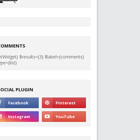
COMMENTS
etWidget} $results={3} $label={comments}
ype={list}
SOCIAL PLUGIN