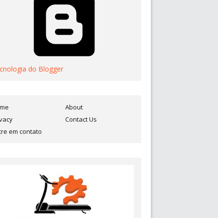
cnologia do Blogger
ome
About
ivacy
Contact Us
tre em contato