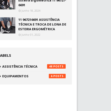
Esteira Ergométrica 11 96721-
6691
Junho 18, 2024
11 967216691 ASSISTÊNCIA
TÉCNICA E TROCA DE LONA DE
ESTEIRA ERGOMÉTRICA
Junho 01, 2022
LABELS
ASSISTÊNCIA TÉCNICA
48
EQUIPAMENTOS
6