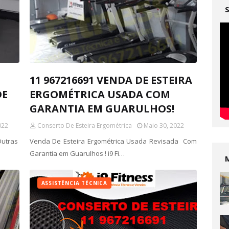
11 967216691 VENDA DE ESTEIRA
DE
ERGOMÉTRICA USADA COM
GARANTIA EM GUARULHOS!
022
Conserto De Esteira Ergométrica
Maio 30, 2022
Outras
Venda De Esteira Ergométrica Usada Revisada Com
Garantia em Guarulhos ! i9 Fi…
ASSISTÊNCIA TÉCNICA