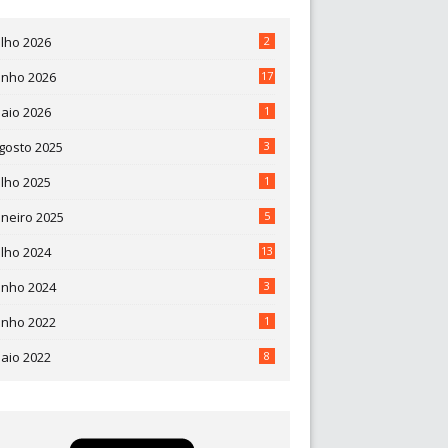
ulho 2026
2
unho 2026
17
aio 2026
1
gosto 2025
3
ulho 2025
1
aneiro 2025
5
ulho 2024
13
unho 2024
3
unho 2022
1
aio 2022
8