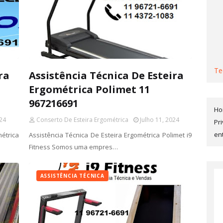
Te
ra
Assistência Técnica De Esteira
Ergométrica Polimet 11
967216691
H
024
Conserto De Esteira Ergométrica
Julho 11, 2024
Pr
en
trica
Assistência Técnica De Esteira Ergométrica Polimet i9
Fitness Somos uma empres…
ASSISTÊNCIA TÉCNICA