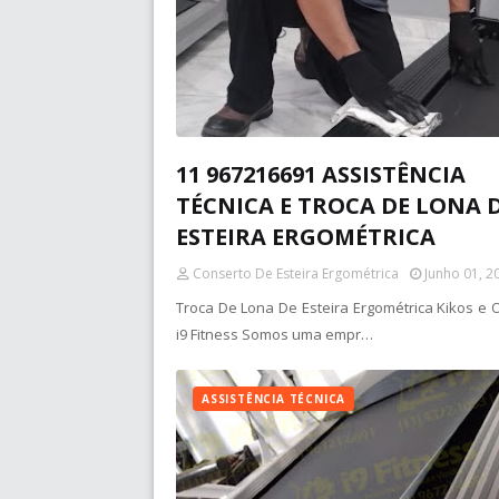
11 967216691 ASSISTÊNCIA
TÉCNICA E TROCA DE LONA 
ESTEIRA ERGOMÉTRICA
Conserto De Esteira Ergométrica
Junho 01, 2
Troca De Lona De Esteira Ergométrica Kikos e 
i9 Fitness Somos uma empr…
ASSISTÊNCIA TÉCNICA