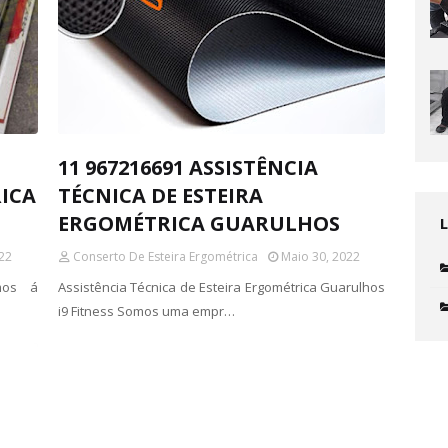
11 967216691 ASSISTÊNCIA
ICA
TÉCNICA DE ESTEIRA
ERGOMÉTRICA GUARULHOS
22
Conserto De Esteira Ergométrica
Maio 30, 2022
mos á
Assistência Técnica de Esteira Ergométrica Guarulhos
i9 Fitness Somos uma empr…