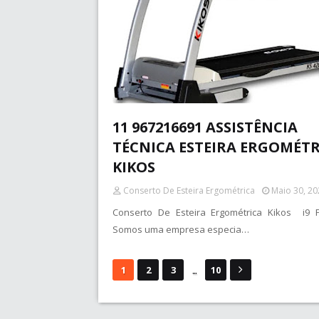
11 967216691 ASSISTÊNCIA
TÉCNICA ESTEIRA ERGOMÉTR
KIKOS
Conserto De Esteira Ergométrica
Maio 30, 20
Conserto De Esteira Ergométrica Kikos i9 F
Somos uma empresa especia…
...
1
2
3
10