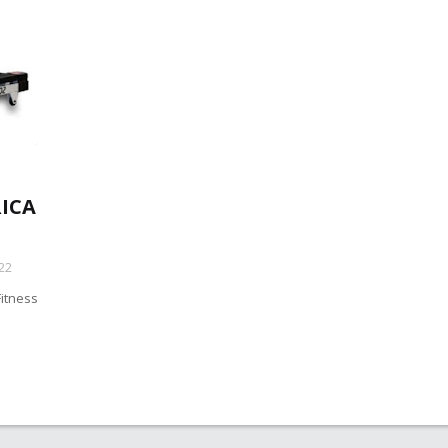
ICA
22
itness