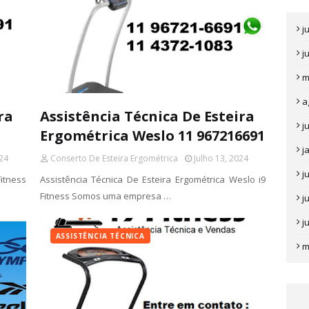
j
j
m
a
ra
Assistência Técnica De Esteira
j
Ergométrica Weslo 11 967216691
j
024
Conserto De Esteira Ergométrica
Julho 13, 2024
j
Fitness
Assistência Técnica De Esteira Ergométrica Weslo i9
Fitness Somos uma empresa …
j
j
ASSISTÊNCIA TÉCNICA
m